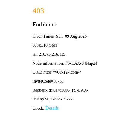
港澳宝盒宝典资料大全-免费公开资料大全
您暂无新询盘信息！
港澳宝盒宝典资料大全为您主要提供
云南净化
，云南净化工程，
云南净化工程公司等相关的展示和信息更新，欢迎您的收藏。
多年专注净化工程
各种净化设备、净化配件厂家
全国咨询热线：
13529110962
首页
关于我们
公司简介
荣誉资质
营业资质
励精（板厂）经营场所
公司办公室
产品展示
净化空调
净化设备
净化工程