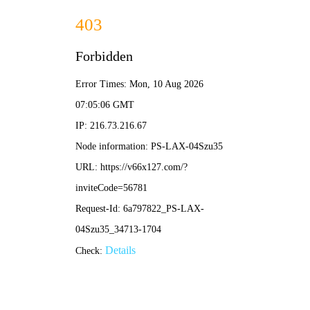
港澳宝盒宝典资料大全-免费公开资料大全
您暂无新询盘信息！
港澳宝盒宝典资料大全为您主要提供
云南净化
，云南净化工程，
云南净化工程公司等相关的展示和信息更新，欢迎您的收藏。
多年专注净化工程
各种净化设备、净化配件厂家
全国咨询热线：
13529110962
首页
关于我们
公司简介
荣誉资质
营业资质
励精（板厂）经营场所
公司办公室
产品展示
净化空调
净化设备
净化工程