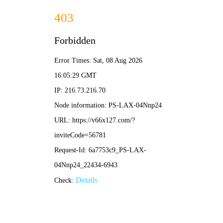
港澳宝盒宝典资料大全-免费公开资料大全
您暂无新询盘信息！
港澳宝盒宝典资料大全为您主要提供
云南净化
，云南净化工程，
云南净化工程公司等相关的展示和信息更新，欢迎您的收藏。
多年专注净化工程
各种净化设备、净化配件厂家
全国咨询热线：
13529110962
首页
关于我们
公司简介
荣誉资质
营业资质
励精（板厂）经营场所
公司办公室
产品展示
净化空调
净化设备
净化工程